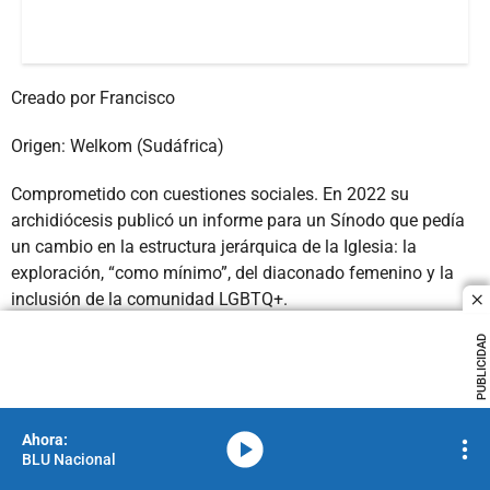
Creado por Francisco
Origen: Welkom (Sudáfrica)
Comprometido con cuestiones sociales. En 2022 su
archidiócesis publicó un informe para un Sínodo que pedía
un cambio en la estructura jerárquica de la Iglesia: la
exploración, “como mínimo”, del diaconado femenino y la
inclusión de la comunidad LGBTQ+.
c
PUBLICIDAD
PUBLICIDAD
media-icon
BLU Nacional