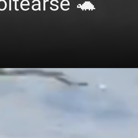
oltearse 🐢