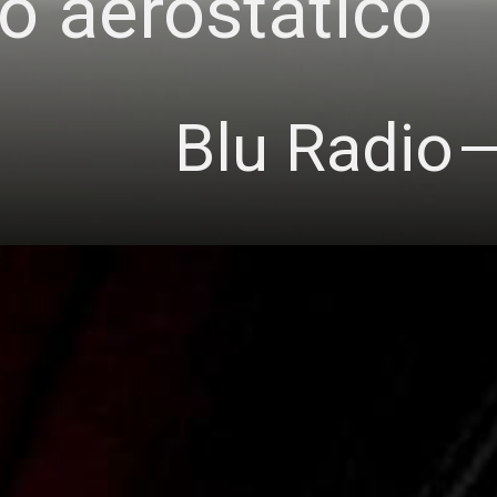
o aerostático
Blu Radio