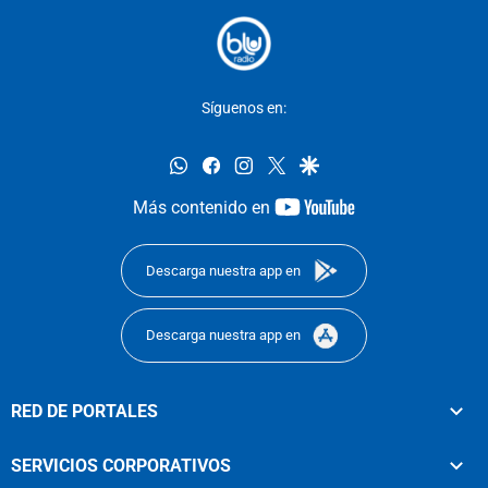
Síguenos en:
whatsapp
facebook
instagram
twitter
google
youtube-
Más contenido en
footer
Descarga nuestra app en
Descarga nuestra app en
RED DE PORTALES
SERVICIOS CORPORATIVOS