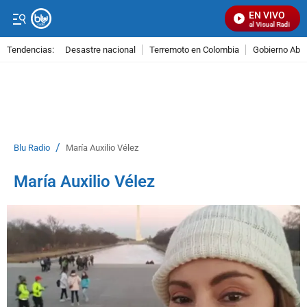
EN VIVO
Señal Visual Radio
Tendencias:
Desastre nacional
Terremoto en Colombia
Gobierno Abel
PUBLICIDAD
/
Blu Radio
María Auxilio Vélez
María Auxilio Vélez