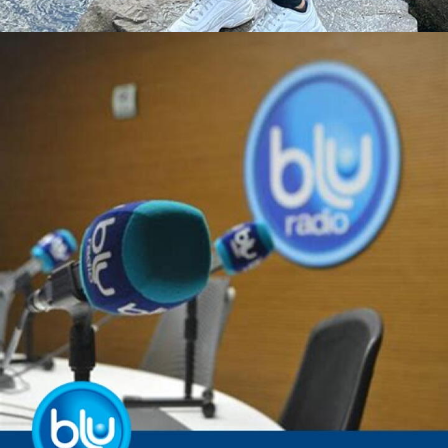
Abriendo...
https://www.facebook.com/alifiya.abdulhussein/videos/974366147302495