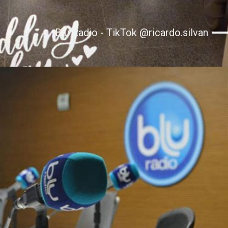
Blu Radio - TikTok @ricardo.silvan
Abriendo...
https://www.tiktok.com/@ricardo.silvan/video/7150875410732010757