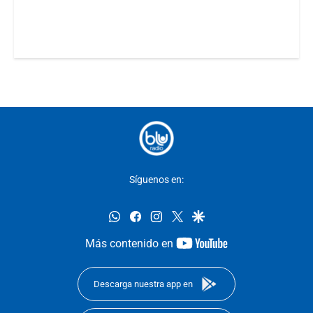
Síguenos en:
whatsapp
facebook
instagram
twitter
google
youtube-
Más contenido en
footer
Descarga nuestra app en