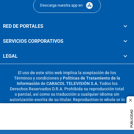
Descarga nuestra app en
RED DE PORTALES
SERVICIOS CORPORATIVOS
LEGAL
El uso de este sitio web implica la aceptación de los
Términos y condiciones
y
Políticas de Tratamiento de la
Información
de
CARACOL TELEVISIÓN S.A.
Todos los
Derechos Reservados D.R.A. Prohibida su reproducción total
o parcial, así como su traducción a cualquier idioma sin
autorización escrita de su titular. Reproduction in whole or in
c
part, or translation without written permission is prohibited.
All rights reserved 2025.
PUBLICIDAD
MIEMBRO DE: