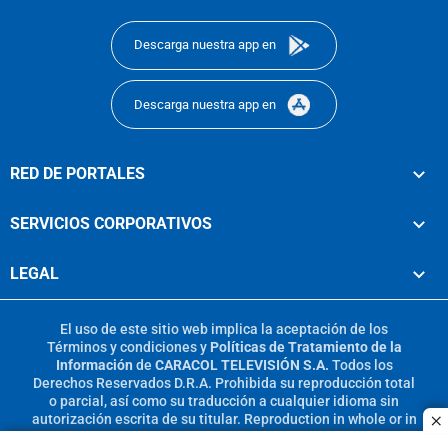
footer
Descarga nuestra app en
Descarga nuestra app en
RED DE PORTALES
SERVICIOS CORPORATIVOS
LEGAL
El uso de este sitio web implica la aceptación de los
Términos y condiciones
y
Políticas de Tratamiento de la
Información
de
CARACOL TELEVISIÓN S.A.
Todos los
Derechos Reservados D.R.A. Prohibida su reproducción total
o parcial, así como su traducción a cualquier idioma sin
autorización escrita de su titular. Reproduction in whole or in
c
part, or translation without written permission is prohibited.