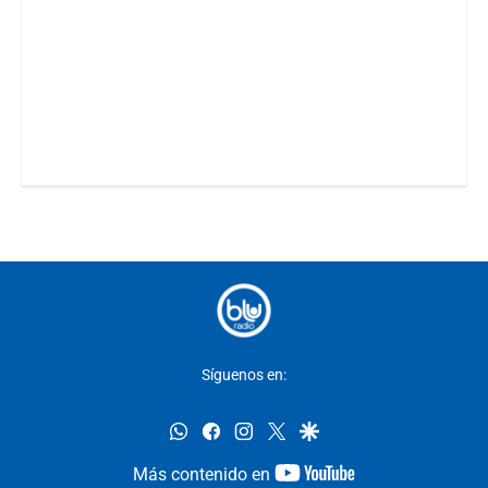
Síguenos en:
whatsapp
facebook
instagram
twitter
google
youtube-
Más contenido en