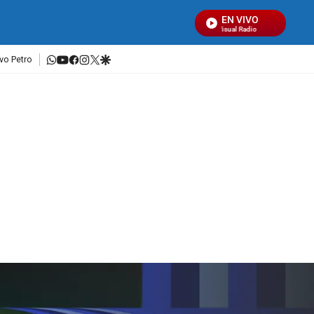
EN VIVO
Señal Visual Radio
whatsapp
youtube
facebook
instagram
twitter
google
vo Petro