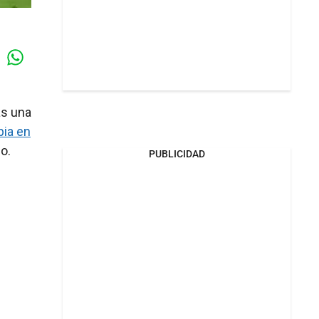
Whatsapp
k
as una
ia en
o.
PUBLICIDAD