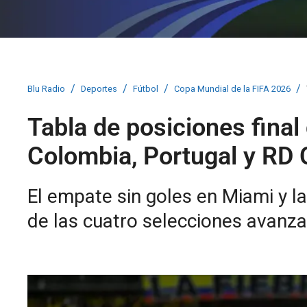
/
/
/
/
Blu Radio
Deportes
Fútbol
Copa Mundial de la FIFA 2026
Tabla de posiciones final
Colombia, Portugal y RD
El empate sin goles en Miami y la
de las cuatro selecciones avanzar