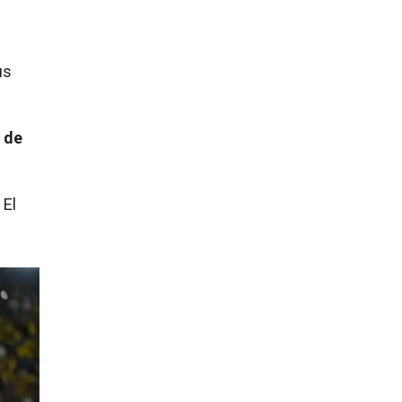
us
e de
El