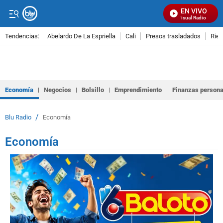
EN VIVO
Señal Visual Radio
Tendencias:
Abelardo De La Espriella
Cali
Presos trasladados
Rie
PUBLICIDAD
Economía
Negocios
Bolsillo
Emprendimiento
Finanzas persona
/
Blu Radio
Economía
Economía