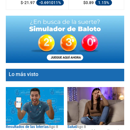
$-21.97
-0.691011%
$0.89
1.15%
Lo más visto
Resultados de las loterías
Ago 8
Salud
Ago 8