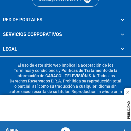
RED DE PORTALES
SERVICIOS CORPORATIVOS
LEGAL
El uso de este sitio web implica la aceptación de los
Términos y condiciones
y
Políticas de Tratamiento de la
Información
de
CARACOL TELEVISIÓN S.A.
Todos los
Derechos Reservados D.R.A. Prohibida su reproducción total
o parcial, así como su traducción a cualquier idioma sin
autorización escrita de su titular. Reproduction in whole or in
c
part, or translation without written permission is prohibited.
All rights reserved 2025.
PUBLICIDAD
MIEMBRO DE: