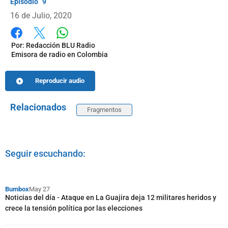
9
16 de Julio, 2020
Whatsapp
Facebook
X
Por:
Redacción BLU Radio
Emisora de radio en Colombia
Reproducir audio
Relacionados
Fragmentos
Seguir escuchando:
Bumbox
May 27
Noticias del día - Ataque en La Guajira deja 12 militares heridos y
crece la tensión política por las elecciones