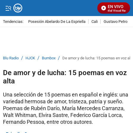
EN VIVO
Señal Visual Radio
Tendencias:
Posesión Abelardo De La Espriella
Cali
Gustavo Petro
PUBLICIDAD
/
/
/
Blu Radio
HJCK
Bumbox
De amor y de lucha: 15 poemas en voz alt
De amor y de lucha: 15 poemas en voz
alta
Una selección de 15 poemas en español e inglés: una
variedad hermosa de amor, tristeza, patria y sueño.
Poemas de Rubén Darío, María Mercedes Carranza,
Walt Whitman, Elvira Sastre, Federico García Lorca,
Fernando Pessoa, entre otros autores.