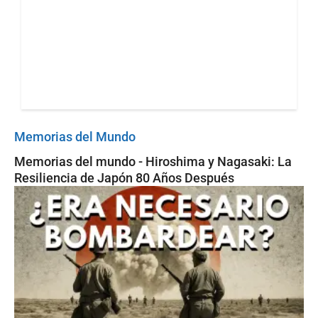
EE.UU.? Claves del conflicto
geopolítico
Bumbox
Un Paso Adelante - Episodio 15:
“¿Por qué el fracking sigue siendo
un tabú en Colombia?”
Memorias del Mundo
Memorias del mundo - Hiroshima y Nagasaki: La
Resiliencia de Japón 80 Años Después