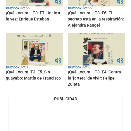
Bumbox
Oct 29
Bumbox
Oct 22
¡Qué Locura! - T3. E7. Un tic a
¡Qué Locura! - T3. E6. El
la vez: Enrique Esteban
secreto está en la respiración:
Alejandra Rangel
Bumbox
Oct 15
Bumbox
Oct 8
¡Qué Locura! T3. E5. Sin
¡Qué Locura! - T3. E4. Contra
guayabo: Martín de Francisco
la ‘jartera’ de vivir: Felipe
Zuleta
PUBLICIDAD