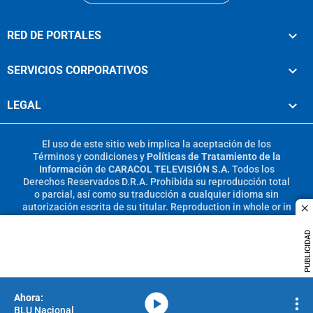
RED DE PORTALES
SERVICIOS CORPORATIVOS
LEGAL
El uso de este sitio web implica la aceptación de los
Términos y condiciones
y
Políticas de Tratamiento de la
Información
de
CARACOL TELEVISIÓN S.A.
Todos los
Derechos Reservados D.R.A. Prohibida su reproducción total
o parcial, así como su traducción a cualquier idioma sin
autorización escrita de su titular. Reproduction in whole or in
c
part, or translation without written permission is prohibited.
All rights reserved 2025.
PUBLICIDAD
MIEMBRO DE:
media-icon
BLU Nacional