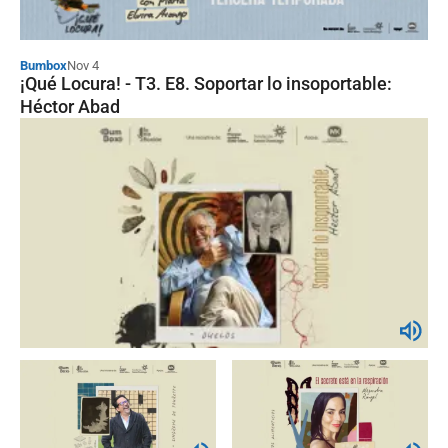
Carolina Suaréz y María E. Tamayo.
Redes que transforman: el futuro de
la inversión de impacto
Bumbox
Nov 4
¡Qué Locura! - T3. E8. Soportar lo insoportable:
Podcast
Héctor Abad
Andrea Salazar - Transformar en
red: el valor del liderazgo colectivo
Podcast
Daniel Uribe y Aura Lucía Lloreda:
Mentalidad para transformar,
colaborar para impactar
Podcast
Amplifiquemos el impacto- Catalina
Escobar: Indiferencia o acción, el
reto del liderazgo en Colombia