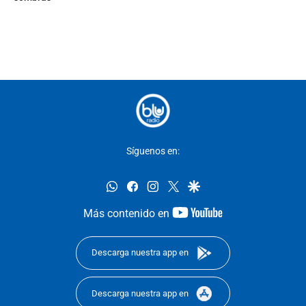
Síguenos en:
whatsapp
facebook
instagram
twitter
google
youtube-
Más contenido en
footer
Descarga nuestra app en
Descarga nuestra app en