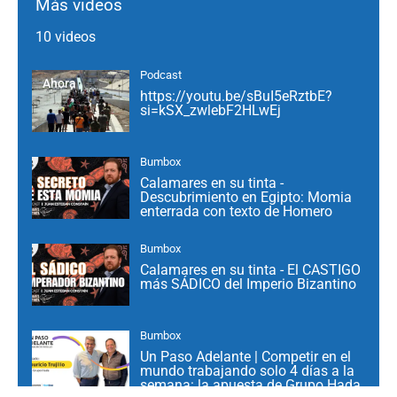
Más videos
10 videos
Podcast
Ahora
https://youtu.be/sBuI5eRztbE?
si=kSX_zwlebF2HLwEj
Bumbox
Calamares en su tinta -
Descubrimiento en Egipto: Momia
enterrada con texto de Homero
Bumbox
Calamares en su tinta - El CASTIGO
más SÁDICO del Imperio Bizantino
Bumbox
Un Paso Adelante | Competir en el
mundo trabajando solo 4 días a la
semana: la apuesta de Grupo Hada