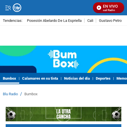
EN VIVO
Señal Visual Radio
Tendencias:
Posesión Abelardo De La Espriella
Cali
Gustavo Petro
PUBLICIDAD
Bumbox
Calamares en su tinta
Noticias del día
Deportes
Memor
/
Blu Radio
Bumbox