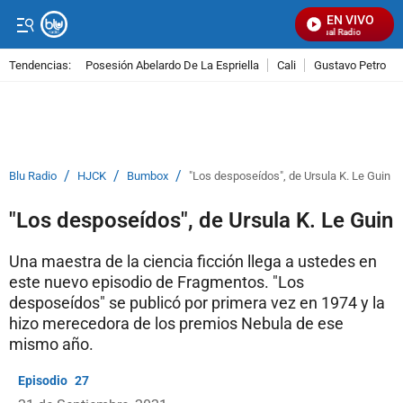
EN VIVO
Señal Visual Radio
Tendencias:
Posesión Abelardo De La Espriella
Cali
Gustavo Petro
PUBLICIDAD
/
/
/
Blu Radio
HJCK
Bumbox
"Los desposeídos", de Ursula K. Le Guin
"Los desposeídos", de Ursula K. Le Guin
Una maestra de la ciencia ficción llega a ustedes en
este nuevo episodio de Fragmentos. "Los
desposeídos" se publicó por primera vez en 1974 y la
hizo merecedora de los premios Nebula de ese
mismo año.
27