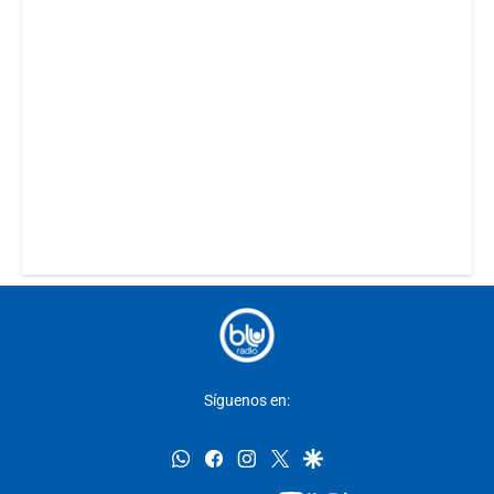
Síguenos en:
whatsapp
facebook
instagram
twitter
google