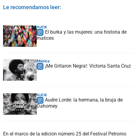
Le recomendamos leer:
HJCK
El burka y las mujeres: una historia de
matices
Música
¡Me Gritaron Negra!: Victoria Santa Cruz
HJCK
Audre Lorde: la hermana, la bruja de
Dahomey
En el marco de la edición número 25 del Festival Petronio