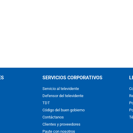
ES
SERVICIOS CORPORATIVOS
L
Servicio al televidente
Co
Defensor del televidente
Re
TDT
Po
Código del buen gobierno
Po
Contáctanos
Té
Clientes y proveedores
Paute con nosotros