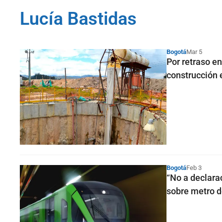
Lucía Bastidas
Bogotá
Mar 5
Por retraso e
construcción 
Bogotá
Feb 3
“No a declara
sobre metro 