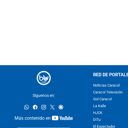
RED DE PORTAL
Noticias Caracol
Caracol Televisión
Síguenos en:
Gol Caracol
whatsapp
facebook
instagram
twitter
google
La Kalle
HJCK
youtube-
Más contenido en
DiTu
footer
El Espectador