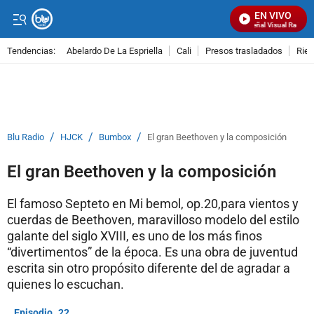
EN VIVO
Señal Visual Radio
Tendencias:
Abelardo De La Espriella
Cali
Presos trasladados
Rie
PUBLICIDAD
/
/
/
Blu Radio
HJCK
Bumbox
El gran Beethoven y la composición
El gran Beethoven y la composición
El famoso Septeto en Mi bemol, op.20,para vientos y
cuerdas de Beethoven, maravilloso modelo del estilo
galante del siglo XVIII, es uno de los más finos
“divertimentos” de la época. Es una obra de juventud
escrita sin otro propósito diferente del de agradar a
quienes lo escuchan.
22