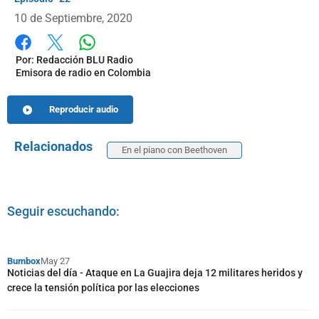
10 de Septiembre, 2020
Whatsapp
Facebook
X
Por:
Redacción BLU Radio
Emisora de radio en Colombia
Reproducir audio
Relacionados
En el piano con Beethoven
Seguir escuchando:
Bumbox
May 27
Noticias del día - Ataque en La Guajira deja 12 militares heridos y
crece la tensión política por las elecciones