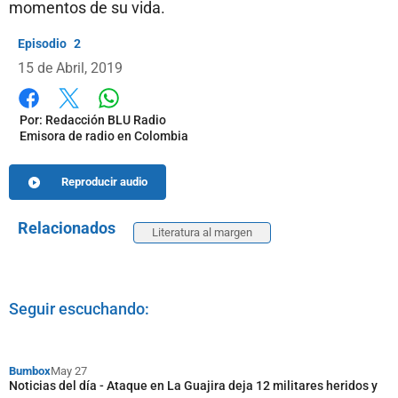
momentos de su vida.
2
15 de Abril, 2019
Whatsapp
Facebook
X
Por:
Redacción BLU Radio
Emisora de radio en Colombia
Reproducir audio
Relacionados
Literatura al margen
Seguir escuchando:
Bumbox
May 27
Noticias del día - Ataque en La Guajira deja 12 militares heridos y