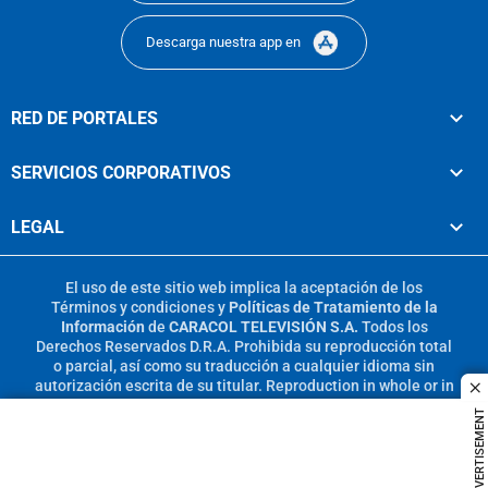
Descarga nuestra app en
RED DE PORTALES
SERVICIOS CORPORATIVOS
LEGAL
El uso de este sitio web implica la aceptación de los
Términos y condiciones
y
Políticas de Tratamiento de la
Información
de
CARACOL TELEVISIÓN S.A.
Todos los
Derechos Reservados D.R.A. Prohibida su reproducción total
o parcial, así como su traducción a cualquier idioma sin
autorización escrita de su titular. Reproduction in whole or in
c
part, or translation without written permission is prohibited.
ADVERTISEMENT
All rights reserved 2025.
MIEMBRO DE: