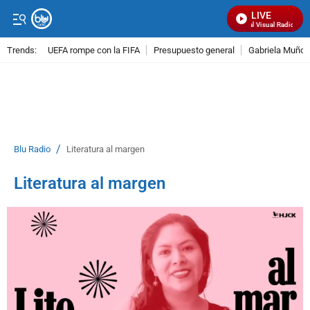
LIVE
Señal Visual Radio
Trends:
UEFA rompe con la FIFA
Presupuesto general
Gabriela Muñoz
ADVERTISEMENT
/
Blu Radio
Literatura al margen
Literatura al margen