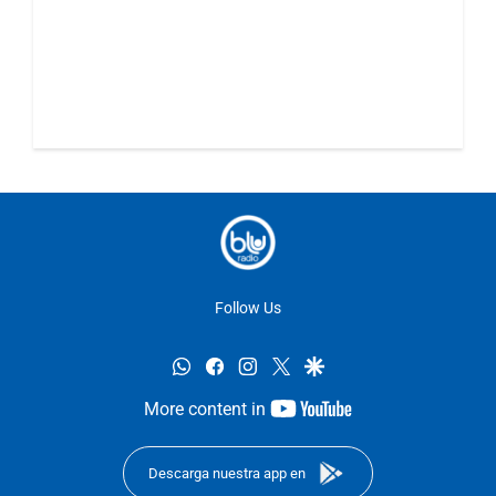
Follow Us
whatsapp
facebook
instagram
twitter
google
youtube-
More content in
footer
Descarga nuestra app en