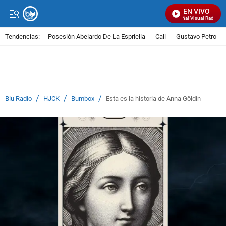
EN VIVO
Señal Visual Radio
Tendencias:
Posesión Abelardo De La Espriella
Cali
Gustavo Petro
PUBLICIDAD
/
/
/
Blu Radio
HJCK
Bumbox
Esta es la historia de Anna Göldin