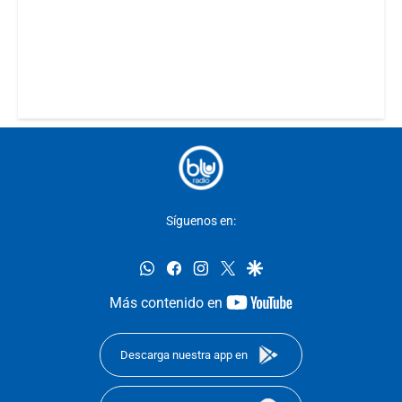
Síguenos en:
whatsapp
facebook
instagram
twitter
google
youtube-
Más contenido en
footer
Descarga nuestra app en