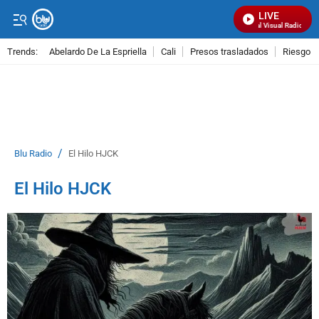
LIVE
Señal Visual Radio
Trends:
Abelardo De La Espriella
Cali
Presos trasladados
Riesgo d
ADVERTISEMENT
/
Blu Radio
El Hilo HJCK
El Hilo HJCK