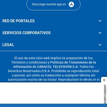
Descarga nuestra app en
RED DE PORTALES
SERVICIOS CORPORATIVOS
LEGAL
El uso de este sitio web implica la aceptación de los
Términos y condiciones
y
Políticas de Tratamiento de la
Información
de
CARACOL TELEVISIÓN S.A.
Todos los
Derechos Reservados D.R.A. Prohibida su reproducción total
o parcial, así como su traducción a cualquier idioma sin
autorización escrita de su titular. Reproduction in whole or in
c
part, or translation without written permission is prohibited.
ADVERTISEMENT
All rights reserved 2025.
MIEMBRO DE: