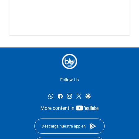
Follow Us
whatsapp
facebook
instagram
twitter
google
youtube-
More content in
footer
Descarga nuestra app en