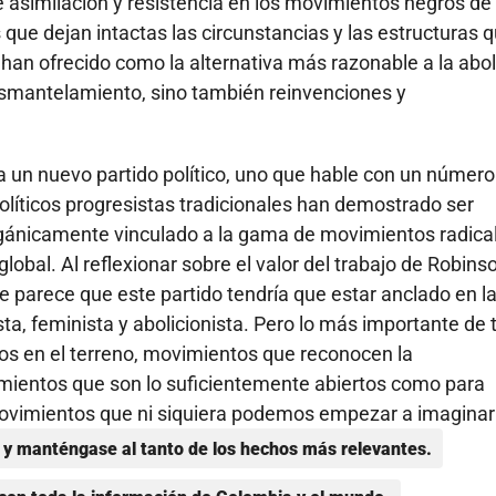
e asimilación y resistencia en los movimientos negros de
 que dejan intactas las circunstancias y las estructuras 
han ofrecido como la alternativa más razonable a la abol
desmantelamiento, sino también reinvenciones y
 un nuevo partido político, uno que hable con un número
líticos progresistas tradicionales han demostrado ser
orgánicamente vinculado a la gama de movimientos radica
lobal. Al reflexionar sobre el valor del trabajo de Robins
 parece que este partido tendría que estar anclado en la
lista, feminista y abolicionista. Pero lo más importante de 
tos en el terreno, movimientos que reconocen la
imientos que son lo suficientemente abiertos como para
 movimientos que ni siquiera podemos empezar a imaginar
y manténgase al tanto de los hechos más relevantes.