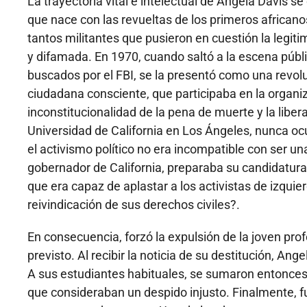
La trayectoria vital e intelectual de Angela Davis se
que nace con las revueltas de los primeros africano
tantos militantes que pusieron en cuestión la legit
y difamada. En 1970, cuando saltó a la escena públic
buscados por el FBI, se la presentó como una revolu
ciudadana consciente, que participaba en la organiz
inconstitucionalidad de la pena de muerte y la libera
Universidad de California en Los Ángeles, nunca oc
el activismo político no era incompatible con ser 
gobernador de California, preparaba su candidatur
que era capaz de aplastar a los activistas de izqui
reivindicación de sus derechos civiles?.
En consecuencia, forzó la expulsión de la joven pr
previsto. Al recibir la noticia de su destitución, Ang
A sus estudiantes habituales, se sumaron entonces c
que consideraban un despido injusto. Finalmente, f