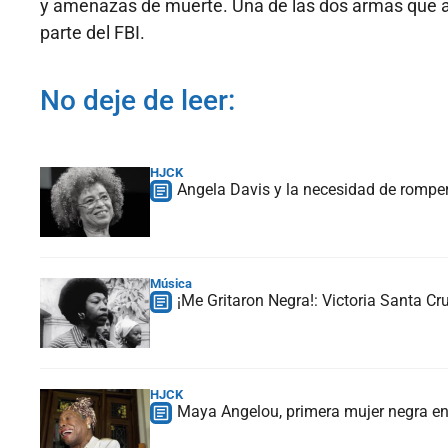
y amenazas de muerte. Una de las dos armas que a
parte del FBI.
No deje de leer:
HJCK
Angela Davis y la necesidad de romper
Música
¡Me Gritaron Negra!: Victoria Santa Cr
HJCK
Maya Angelou, primera mujer negra en