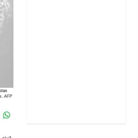
stas
s.
AFP
Whatsapp
k