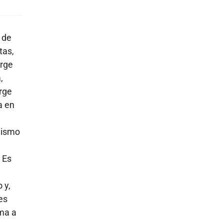
 de
tas,
orge
,
orge
a en
alismo
 Es
 y,
es
rma a