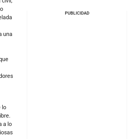
civil,
mo
PUBLICIDAD
elada
ra una
 que
adores
 lo
ibre.
 a lo
riosas