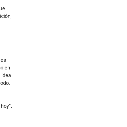
que
ición,
les
on en
 idea
todo,
 hoy".