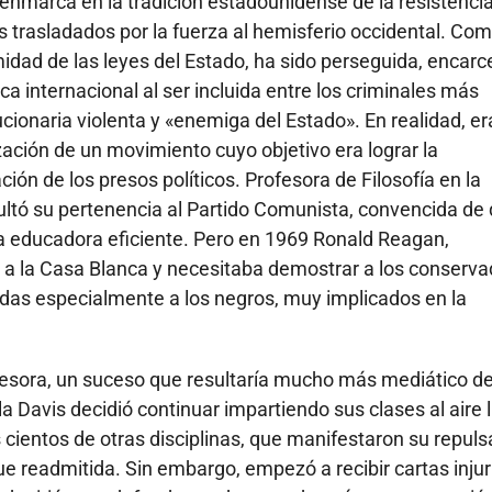
 enmarca en la tradición estadounidense de la resistencia 
s trasladados por la fuerza al hemisferio occidental. Co
imidad de las leyes del Estado, ha sido perseguida, encarc
a internacional al ser incluida entre los criminales más
cionaria violenta y «enemiga del Estado». En realidad, e
ación de un movimiento cuyo objetivo era lograr la
ción de los presos políticos. Profesora de Filosofía en la
ultó su pertenencia al Partido Comunista, convencida de
una educadora eficiente. Pero en 1969 Ronald Reagan,
a a la Casa Blanca y necesitaba demostrar a los conserv
erdas especialmente a los negros, muy implicados en la
ofesora, un suceso que resultaría mucho más mediático de
ela Davis decidió continuar impartiendo sus clases al aire l
ientos de otras disciplinas, que manifestaron su repulsa
ue readmitida. Sin embargo, empezó a recibir cartas inju