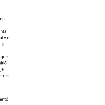
nes
anta
l y el
 la
s que
itió
aje
ernie
tentó