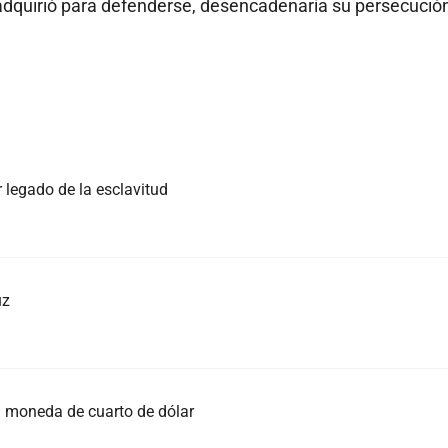
dquirió para defenderse, desencadenaría su persecució
 legado de la esclavitud
uz
 moneda de cuarto de dólar