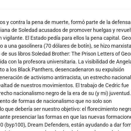
os y contra la pena de muerte, formó parte de la defensa
orniana de Soledad acusados de promover huelgas y revuel
n vigilante. El Estado pedía para ellos la pena capital. Ge
o a una gasolinera (70 dólares de botín), se hizo marxista
o de sus libros Soledad Brother: The Prison Letters of Ge
a con la profesora universitaria. La visibilidad de Angel
to a los Black Panthers, desencadenaron su expulsión
generación de activismo antirracista, un estrecho nacion
ealtad de nuestros movimientos. El trabajo de Cedric fue
recho nacionalismo negro de la era de su (y mi) juventud.
ento de formas de nacionalismo que no solo son
que debería ser nuestro objetivo: el florecimiento negro
ante presenciar las formas en que las nuevas formacion
 100 (byp100), Dream Defenders, están ayudando a dar fo