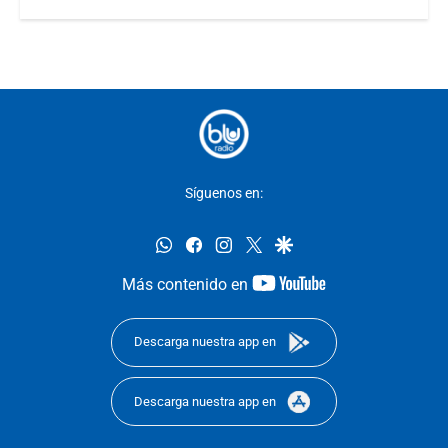
Síguenos en:
whatsapp
facebook
instagram
twitter
google
youtube-
Más contenido en
footer
Descarga nuestra app en
Descarga nuestra app en