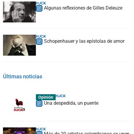
HJCK
Algunas reflexiones de Gilles Deleuze
HJCK
Schopenhauer y las epístolas de amor
Últimas noticias
HJCK
Opinión
Una despedida, un puente
HJCK
Más de 20 artistas colombianos se unen