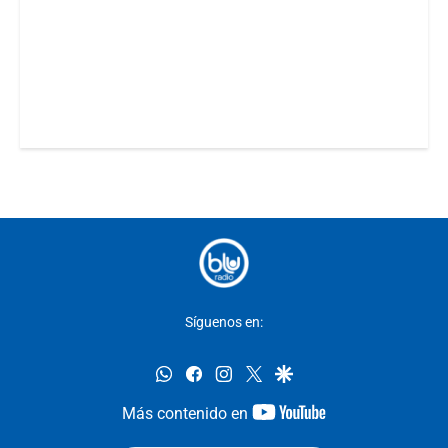
Síguenos en:
whatsapp
facebook
instagram
twitter
google
youtube-
Más contenido en
footer