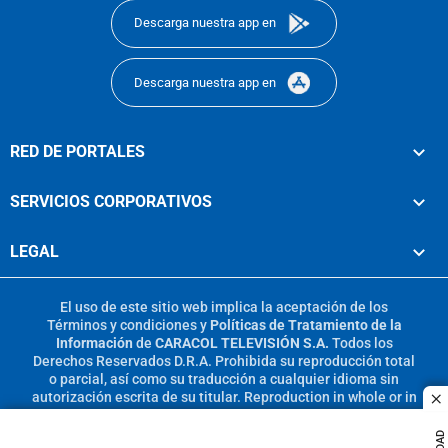
Descarga nuestra app en
Descarga nuestra app en
RED DE PORTALES
SERVICIOS CORPORATIVOS
LEGAL
El uso de este sitio web implica la aceptación de los
Términos y condiciones
y
Políticas de Tratamiento de la
Información
de
CARACOL TELEVISIÓN S.A.
Todos los
Derechos Reservados D.R.A. Prohibida su reproducción total
o parcial, así como su traducción a cualquier idioma sin
autorización escrita de su titular. Reproduction in whole or in
c
part, or translation without written permission is prohibited.
All rights reserved 2025.