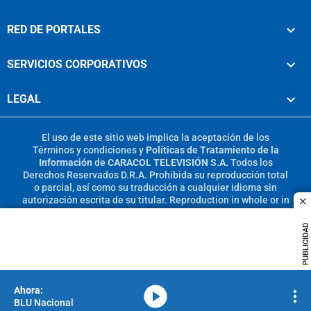
RED DE PORTALES
SERVICIOS CORPORATIVOS
LEGAL
El uso de este sitio web implica la aceptación de los
Términos y condiciones
y
Políticas de Tratamiento de la
Información
de
CARACOL TELEVISIÓN S.A.
Todos los
Derechos Reservados D.R.A. Prohibida su reproducción total
o parcial, así como su traducción a cualquier idioma sin
autorización escrita de su titular. Reproduction in whole or in
c
part, or translation without written permission is prohibited.
All rights reserved 2025.
PUBLICIDAD
MIEMBRO DE:
media-icon
BLU Nacional