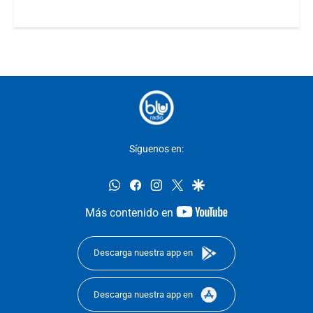
Síguenos en:
whatsapp
facebook
instagram
twitter
google
youtube-
Más contenido en
footer
Descarga nuestra app en
Descarga nuestra app en