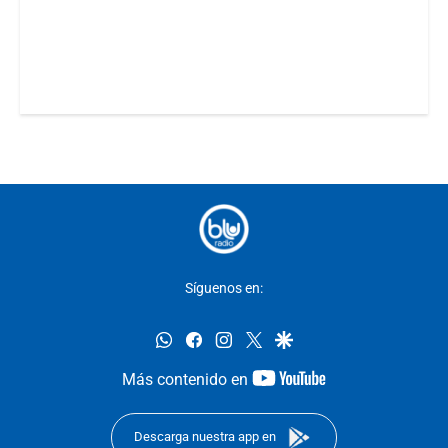
Síguenos en:
whatsapp
facebook
instagram
twitter
google
youtube-
Más contenido en
footer
Descarga nuestra app en