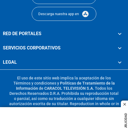
Descarga nuestra app en
RED DE PORTALES
SERVICIOS CORPORATIVOS
LEGAL
El uso de este sitio web implica la aceptación de los
Términos y condiciones
y
Políticas de Tratamiento de la
Información
de
CARACOL TELEVISIÓN S.A.
Todos los
Derechos Reservados D.R.A. Prohibida su reproducción total
o parcial, así como su traducción a cualquier idioma sin
autorización escrita de su titular. Reproduction in whole or in
c
part, or translation without written permission is prohibited.
All rights reserved 2025.
PUBLICIDAD
MIEMBRO DE: