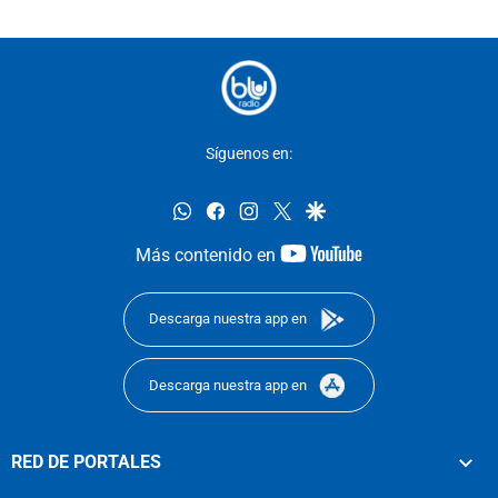
Síguenos en:
whatsapp
facebook
instagram
twitter
google
youtube-
Más contenido en
footer
Descarga nuestra app en
Descarga nuestra app en
RED DE PORTALES