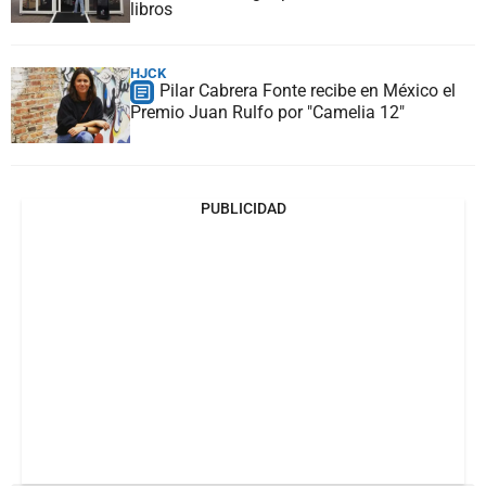
libros
HJCK
Pilar Cabrera Fonte recibe en México el
Premio Juan Rulfo por "Camelia 12"
PUBLICIDAD