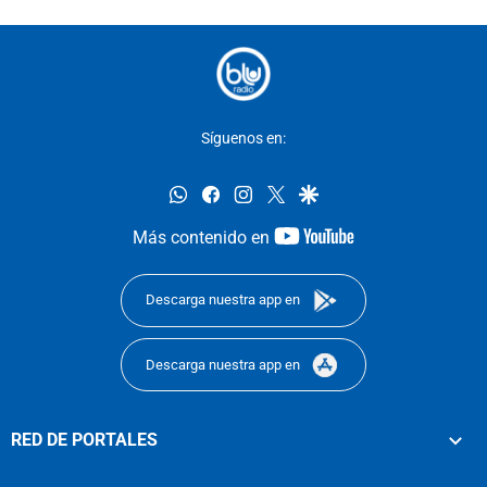
Síguenos en:
whatsapp
facebook
instagram
twitter
google
youtube-
Más contenido en
footer
Descarga nuestra app en
Descarga nuestra app en
RED DE PORTALES