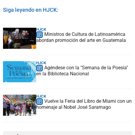
Siga leyendo en HJCK:
HJCK
Ministros de Cultura de Latinoamérica
abordan promoción del arte en Guatemala
HJCK
Agéndese con la "Semana de la Poesía"
en la Biblioteca Nacional
HJCK
Vuelve la Feria del Libro de Miami con un
homenaje al Nobel José Saramago