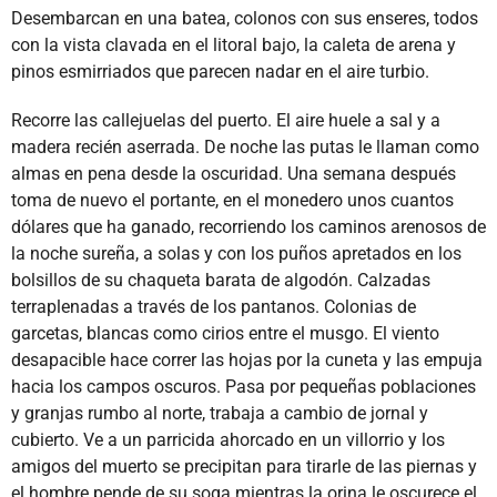
Desembarcan en una batea, colonos con sus enseres, todos
con la vista clavada en el litoral bajo, la caleta de arena y
pinos esmirriados que parecen nadar en el aire turbio.
Recorre las callejuelas del puerto. El aire huele a sal y a
madera recién aserrada. De noche las putas le llaman como
almas en pena desde la oscuridad. Una semana después
toma de nuevo el portante, en el monedero unos cuantos
dólares que ha ganado, recorriendo los caminos arenosos de
la noche sureña, a solas y con los puños apretados en los
bolsillos de su chaqueta barata de algodón. Calzadas
terraplenadas a través de los pantanos. Colonias de
garcetas, blancas como cirios entre el musgo. El viento
desapacible hace correr las hojas por la cuneta y las empuja
hacia los campos oscuros. Pasa por pequeñas poblaciones
y granjas rumbo al norte, trabaja a cambio de jornal y
cubierto. Ve a un parricida ahorcado en un villorrio y los
amigos del muerto se precipitan para tirarle de las piernas y
el hombre pende de su soga mientras la orina le oscurece el