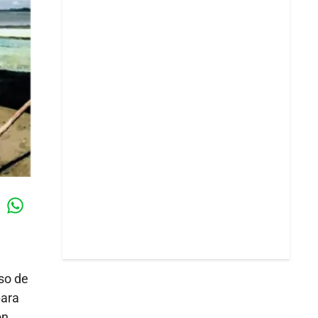
Whatsapp
k
so de
para
on