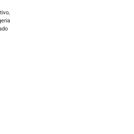
tivo,
geria
jado