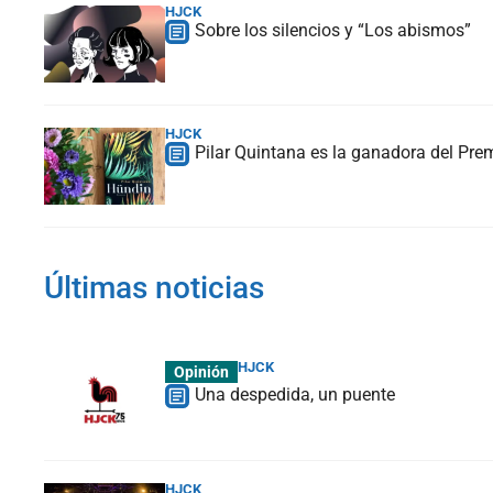
HJCK
Sobre los silencios y “Los abismos”
HJCK
Pilar Quintana es la ganadora del Pr
Últimas noticias
HJCK
Opinión
Una despedida, un puente
HJCK