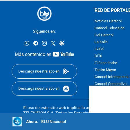
RED DE PORTAL
Noticias Caracol
Caracol Televisión
Síguenos en:
Gol Caracol
whatsapp
facebook
instagram
twitter
google
La Kalle
HJCK
youtube-
Más contenido en
DiTu
footer
El Espectador
Teatro Mayor
Descarga nuestra app en
Caracol Internacional
Caracol Corporativo
Descarga nuestra app en
Caracol Next
El uso de este sitio web implica la aceptación de los
Térmi
TELEVISIÓN S.A.
Todos los Derechos Reservados D.R.A. Pro
sin autorización escrita de su titular. Reproduction in whole
BLU Nacional
reserved 2025.