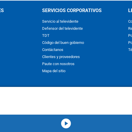
ES
SERVICIOS CORPORATIVOS
L
Servicio al televidente
Co
Defensor del televidente
Re
TDT
Po
Código del buen gobierno
Po
Contáctanos
Té
Clientes y proveedores
Paute con nosotros
Mapa del sitio
nos y condiciones
y
Políticas de Tratamiento de la Información
de
CAR
hibida su reproducción total o parcial, así como su traducción a cual
 or in part, or translation without written permission is prohibited. All 
media-icon