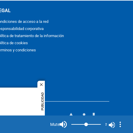
EGAL
ndiciones de acceso a la red
sponsabilidad corporativa
lítica de tratamiento de la información
lítica de cookies
rminos y condiciones
close
PUBLICIDAD
ACOL
quier idioma
MIEMBRO DE:
rights
Mute
Mute