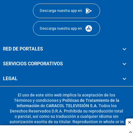
Descarga nuestra app en
Descarga nuestra app en
RED DE PORTALES
SERVICIOS CORPORATIVOS
LEGAL
El uso de este sitio web implica la aceptación de los
Términos y condiciones
y
Políticas de Tratamiento de la
Información
de
CARACOL TELEVISIÓN S.A.
Todos los
Derechos Reservados D.R.A. Prohibida su reproducción total
o parcial, así como su traducción a cualquier idioma sin
autorización escrita de su titular. Reproduction in whole or in
c
part, or translation without written permission is prohibited.
All rights reserved 2025.