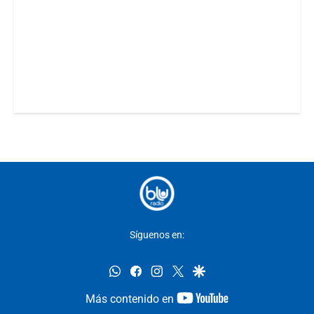
Síguenos en:
whatsapp
facebook
instagram
twitter
google
youtube-
Más contenido en
footer