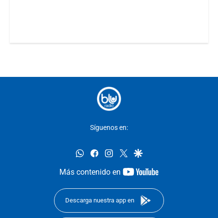
Síguenos en:
whatsapp
facebook
instagram
twitter
google
youtube-
Más contenido en
footer
Descarga nuestra app en