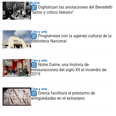
HJCK
Digitalizan las anotaciones del Benedetti
"lector y crítico literario"
Cine y arte
Prográmese con la agenda cultural de la
Biblioteca Nacional
Cine y arte
Notre Dame, una historia de
restauraciones del siglo XII al incendio de
2019
Cine y arte
Grecia facilitará el préstamo de
antigüedades en el extranjero