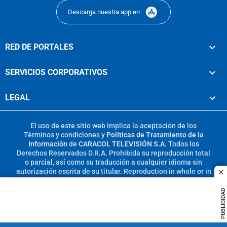
Descarga nuestra app en
RED DE PORTALES
SERVICIOS CORPORATIVOS
LEGAL
El uso de este sitio web implica la aceptación de los
Términos y condiciones
y
Políticas de Tratamiento de la
Información
de
CARACOL TELEVISIÓN S.A.
Todos los
Derechos Reservados D.R.A. Prohibida su reproducción total
o parcial, así como su traducción a cualquier idioma sin
autorización escrita de su titular. Reproduction in whole or in
c
part, or translation without written permission is prohibited.
All rights reserved 2025.
PUBLICIDAD
MIEMBRO DE: