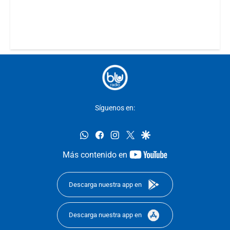
Síguenos en:
whatsapp
facebook
instagram
twitter
google
youtube-
Más contenido en
footer
Descarga nuestra app en
Descarga nuestra app en