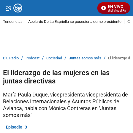
EN VIVO
Señal Visual Radio
Tendencias:
Abelardo De La Espriella se posesiona como presidente
Cal
PUBLICIDAD
/
/
/
/
Blu Radio
Podcast
Sociedad
Juntas somos más
El liderazgo de
El liderazgo de las mujeres en las
juntas directivas
María Paula Duque, vicepresidenta vicepresidenta de
Relaciones Internacionales y Asuntos Públicos de
Avianca, habla con Mónica Contreras en ‘Juntas
somos más’
3