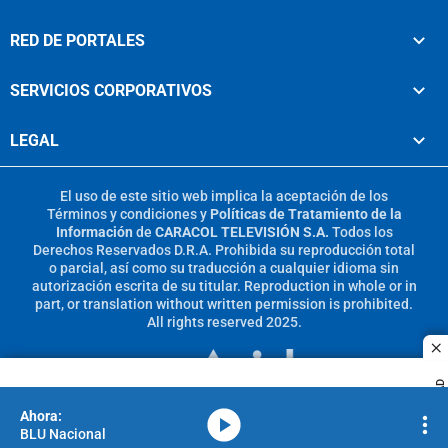
RED DE PORTALES
SERVICIOS CORPORATIVOS
LEGAL
El uso de este sitio web implica la aceptación de los
Términos y condiciones
y
Políticas de Tratamiento de la
Información
de
CARACOL TELEVISIÓN S.A.
Todos los
Derechos Reservados D.R.A. Prohibida su reproducción total
o parcial, así como su traducción a cualquier idioma sin
autorización escrita de su titular. Reproduction in whole or in
part, or translation without written permission is prohibited.
All rights reserved 2025.
c
MIEMBRO DE:
PUBLICIDAD
media-icon
BLU Nacional