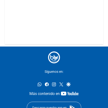
Síguenos en:
whatsapp
facebook
instagram
twitter
google
youtube-
Más contenido en
footer
Descarga nuestra app en