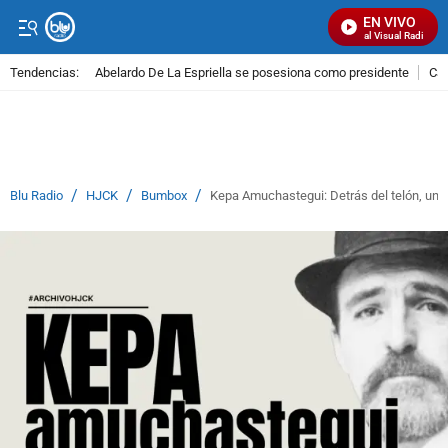
EN VIVO
Señal Visual Radio
Tendencias:
Abelardo De La Espriella se posesiona como presidente
Cal
PUBLICIDAD
/
/
/
Blu Radio
HJCK
Bumbox
Kepa Amuchastegui: Detrás del telón, una 