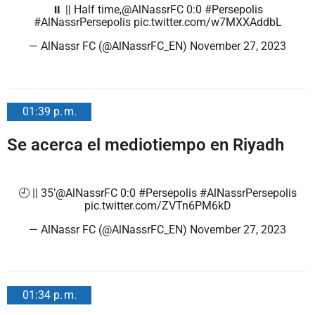
⏸️ || Half time,
@AlNassrFC
0:0
#Persepolis
#AlNassrPersepolis
pic.twitter.com/w7MXXAddbL
— AlNassr FC (@AlNassrFC_EN)
November 27, 2023
01:39 p. m.
Se acerca el mediotiempo en Riyadh
🕘 || 35’
@AlNassrFC
0:0
#Persepolis
#AlNassrPersepolis
pic.twitter.com/ZVTn6PM6kD
— AlNassr FC (@AlNassrFC_EN)
November 27, 2023
01:34 p. m.