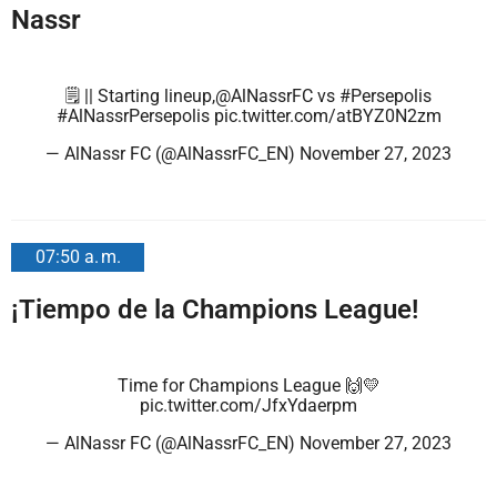
Nassr
🗒 || Starting lineup,
@AlNassrFC
vs
#Persepolis
#AlNassrPersepolis
pic.twitter.com/atBYZ0N2zm
— AlNassr FC (@AlNassrFC_EN)
November 27, 2023
07:50 a. m.
¡Tiempo de la Champions League!
Time for Champions League 🙌💛
pic.twitter.com/JfxYdaerpm
— AlNassr FC (@AlNassrFC_EN)
November 27, 2023