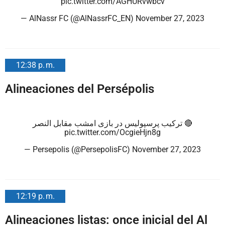
pic.twitter.com/AGHURvwbcv
— AlNassr FC (@AlNassrFC_EN)
November 27, 2023
12:38 p. m.
Alineaciones del Persépolis
🔴 ترکیب پرسپولیس در بازی امشب مقابل النصر
pic.twitter.com/OcgieHjn8g
— Persepolis (@PersepolisFC)
November 27, 2023
12:19 p. m.
Alineaciones listas: once inicial del Al