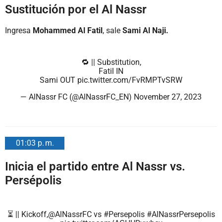
Sustitución por el Al Nassr
Ingresa
Mohammed Al Fatil
, sale
Sami Al Naji.
🔁 || Substitution,
Fatil IN
Sami OUT
pic.twitter.com/FvRMPTvSRW
— AlNassr FC (@AlNassrFC_EN)
November 27, 2023
01:03 p. m.
Inicia el partido entre Al Nassr vs.
Persépolis
⏳ || Kickoff,
@AlNassrFC
vs
#Persepolis
#AlNassrPersepolis