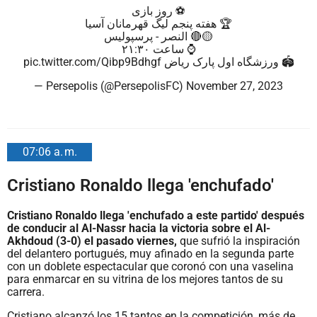
⚽ روز بازی
🏆 هفته پنجم لیگ قهرمانان آسیا
🟡🔴 النصر - پرسپولیس
⌚ ساعت ۲۱:۳۰
pic.twitter.com/Qibp9Bdhgf
🏟️ ورزشگاه اول پارک ریاض
— Persepolis (@PersepolisFC)
November 27, 2023
07:06 a. m.
Cristiano Ronaldo llega 'enchufado'
Cristiano Ronaldo llega 'enchufado a este partido' después
de conducir al Al-Nassr hacia la victoria sobre el Al-
Akhdoud (3-0) el pasado viernes,
que sufrió la inspiración
del delantero portugués, muy afinado en la segunda parte
con un doblete espectacular que coronó con una vaselina
para enmarcar en su vitrina de los mejores tantos de su
carrera.
Cristiano alcanzó los 15 tantos en la competición, más de