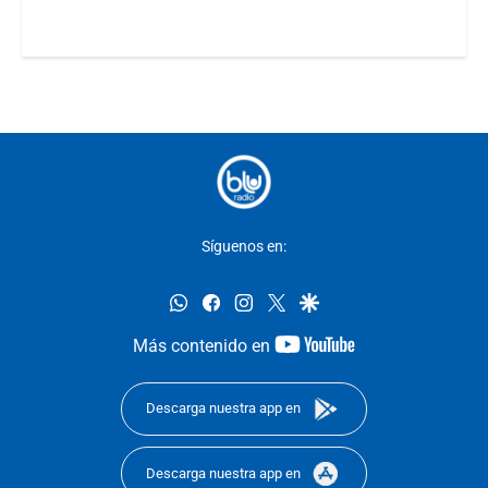
Síguenos en:
whatsapp
facebook
instagram
twitter
google
youtube-
Más contenido en
footer
Descarga nuestra app en
Descarga nuestra app en