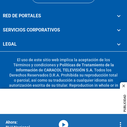
RED DE PORTALES
SERVICIOS CORPORATIVOS
LEGAL
El uso de este sitio web implica la aceptación de los
Términos y condiciones
y
Políticas de Tratamiento de la
Información
de
CARACOL TELEVISIÓN S.A.
Todos los
Derechos Reservados D.R.A. Prohibida su reproducción total
o parcial, así como su traducción a cualquier idioma sin
autorización escrita de su titular. Reproduction in whole or in
c
part, or translation without written permission is prohibited.
All rights reserved 2025.
PUBLICIDAD
MIEMBRO DE:
media-icon