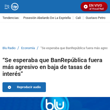
EN VIVO
Señal Visual Radio
Tendencias:
Posesión Abelardo De La Espriella
Cali
Gustavo Petro
PUBLICIDAD
/
/
Blu Radio
Economía
“Se esperaba que BanRepública fuera más agresivo
“Se esperaba que BanRepública fuera
más agresivo en baja de tasas de
interés”
Reproducir audio