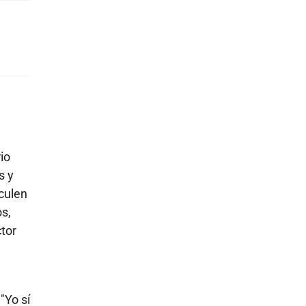
io
s y
culen
s,
tor
"Yo sí