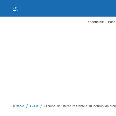
Tendencias:
Poses
/
/
Blu Radio
HJCK
El Nobel de Literatura frente a su incumplida pr