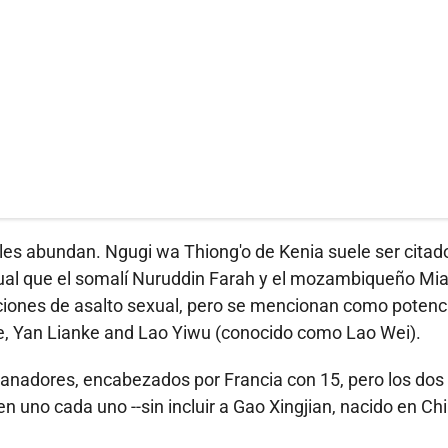
ales abundan. Ngugi wa Thiong'o de Kenia suele ser citad
gual que el somalí Nuruddin Farah y el mozambiqueño Mi
aciones de asalto sexual, pero se mencionan como potenc
ue, Yan Lianke and Lao Yiwu (conocido como Lao Wei).
anadores, encabezados por Francia con 15, pero los dos
n uno cada uno --sin incluir a Gao Xingjian, nacido en Ch