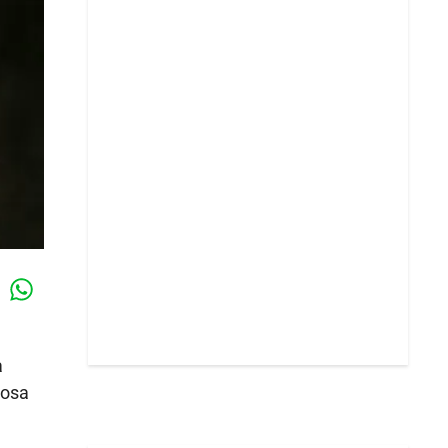
Whatsapp
k
a
iosa