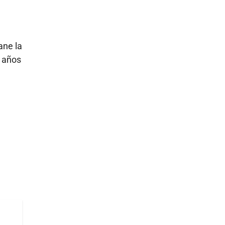
ane la
4 años