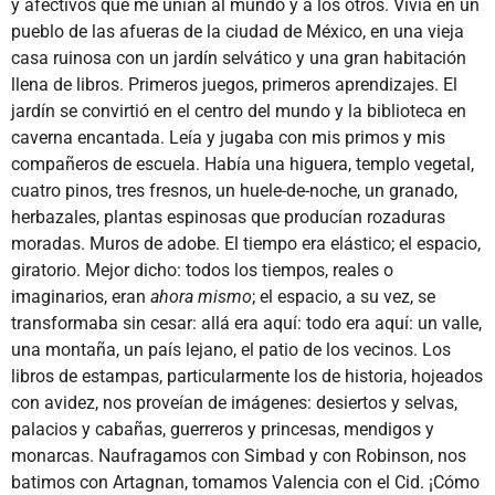
y afectivos que me unían al mundo y a los otros. Vivía en un
pueblo de las afueras de la ciudad de México, en una vieja
casa ruinosa con un jardín selvático y una gran habitación
llena de libros. Primeros juegos, primeros aprendizajes. El
jardín se convirtió en el centro del mundo y la biblioteca en
caverna encantada. Leía y jugaba con mis primos y mis
compañeros de escuela. Había una higuera, templo vegetal,
cuatro pinos, tres fresnos, un huele-de-noche, un granado,
herbazales, plantas espinosas que producían rozaduras
moradas. Muros de adobe. El tiempo era elástico; el espacio,
giratorio. Mejor dicho: todos los tiempos, reales o
imaginarios, eran
ahora mismo
; el espacio, a su vez, se
transformaba sin cesar: allá era aquí: todo era aquí: un valle,
una montaña, un país lejano, el patio de los vecinos. Los
libros de estampas, particularmente los de historia, hojeados
con avidez, nos proveían de imágenes: desiertos y selvas,
palacios y cabañas, guerreros y princesas, mendigos y
monarcas. Naufragamos con Simbad y con Robinson, nos
batimos con Artagnan, tomamos Valencia con el Cid. ¡Cómo