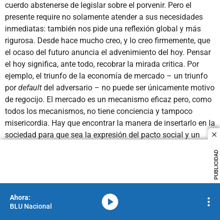
cuerdo abstenerse de legislar sobre el porvenir. Pero el
presente require no solamente atender a sus necesidades
inmediatas: también nos pide una reflexión global y más
rigurosa. Desde hace mucho creo, y lo creo firmemente, que
el ocaso del futuro anuncia el advenimiento del hoy. Pensar
el hoy significa, ante todo, recobrar la mirada critica. Por
ejemplo, el triunfo de la economía de mercado – un triunfo
por
default
del adversario – no puede ser únicamente motivo
de regocijo. El mercado es un mecanismo eficaz pero, como
todos los mecanismos, no tiene conciencia y tampoco
misericordia. Hay que encontrar la manera de insertarlo en la
sociedad para que sea la expresión del pacto social y un
c
instrumento de justicia y equidad. Las sociedades
PUBLICIDAD
democráticas desarrolladas han alcanzado una prosperidad
envidiable; asimismo, son islas de abundancia en el océano
de la miseria universal. El tema del mercado tiene una
relación muy estrecha con el deterioro del medio ambiente.
media-icon
La contaminación no sólo infesta al aire, a los ríos y a los
BLU Nacional
bosques sino a las almas. Una sociedad poseída por el