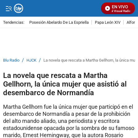
EN VIVO
Señal Visual Radio
Tendencias:
Posesión Abelardo De La Espriella
Papa León XIV
Alfons
PUBLICIDAD
/
/
Blu Radio
HJCK
La novela que rescata a Martha Gellhorn, la única mu
La novela que rescata a Martha
Gellhorn, la única mujer que asistió al
desembarco de Normandía
Martha Gellhorn fue la única mujer que participó en el
desembarco de Normandía a pesar de la prohibición
del alto mando aliado, una periodista y escritora
estadounidense opacada por la sombra de su famoso
marido, Ernest Hemingway, que la autora Rosario