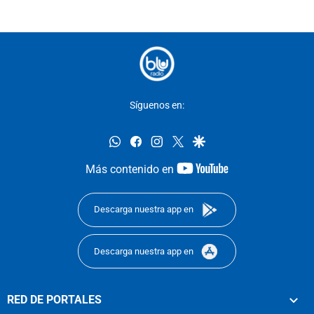
Síguenos en:
whatsapp
facebook
instagram
twitter
google
youtube-
Más contenido en
footer
Descarga nuestra app en
Descarga nuestra app en
RED DE PORTALES