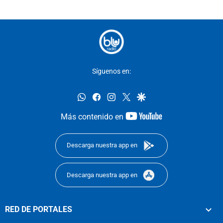
Síguenos en:
whatsapp
facebook
instagram
twitter
google
youtube-
Más contenido en
footer
Descarga nuestra app en
Descarga nuestra app en
RED DE PORTALES