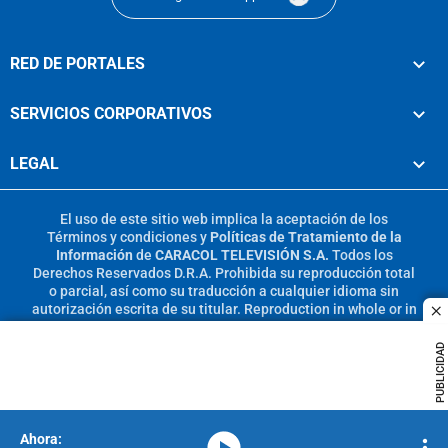
RED DE PORTALES
SERVICIOS CORPORATIVOS
LEGAL
El uso de este sitio web implica la aceptación de los
Términos y condiciones
y
Políticas de Tratamiento de la
Información
de
CARACOL TELEVISIÓN S.A.
Todos los
Derechos Reservados D.R.A. Prohibida su reproducción total
o parcial, así como su traducción a cualquier idioma sin
autorización escrita de su titular. Reproduction in whole or in
c
part, or translation without written permission is prohibited.
All rights reserved 2025.
PUBLICIDAD
MIEMBRO DE:
media-icon