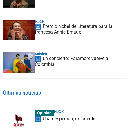
HJCK
Premio Nobel de Literatura para la
francesa Annie Ernaux
Música
En concierto: Paramore vuelve a
Colombia
Últimas noticias
HJCK
Opinión
Una despedida, un puente