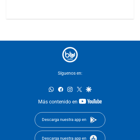
Síguenos en:
whatsapp
facebook
instagram
twitter
google
youtube-
Más contenido en
footer
Descarga nuestra app en
Descarga nuestra app en