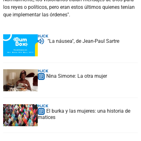
los reyes o políticos, pero eran estos últimos quienes tenían
que implementar las órdenes".
HJCK
"La náusea", de Jean-Paul Sartre
HJCK
Nina Simone: La otra mujer
HJCK
El burka y las mujeres: una historia de
matices