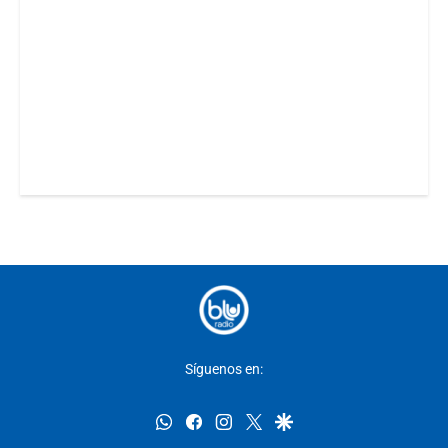
Síguenos en:
whatsapp
facebook
instagram
twitter
google