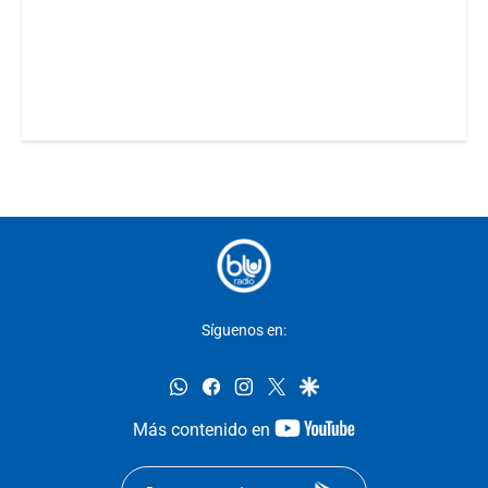
Síguenos en:
whatsapp
facebook
instagram
twitter
google
youtube-
Más contenido en
footer