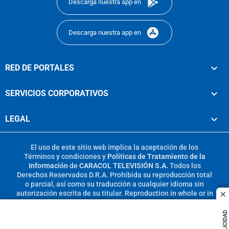
Descarga nuestra app en
Descarga nuestra app en
RED DE PORTALES
SERVICIOS CORPORATIVOS
LEGAL
El uso de este sitio web implica la aceptación de los
Términos y condiciones
y
Políticas de Tratamiento de la
Información
de
CARACOL TELEVISIÓN S.A.
Todos los
Derechos Reservados D.R.A. Prohibida su reproducción total
o parcial, así como su traducción a cualquier idioma sin
autorización escrita de su titular. Reproduction in whole or in
c
part, or translation without written permission is prohibited.
All rights reserved 2025.
PUBLICIDAD