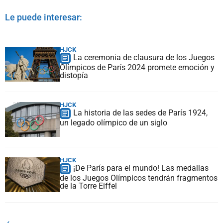
Le puede interesar:
HJCK
La ceremonia de clausura de los Juegos
Olímpicos de París 2024 promete emoción y
distopía
HJCK
La historia de las sedes de París 1924,
un legado olímpico de un siglo
HJCK
¡De París para el mundo! Las medallas
de los Juegos Olímpicos tendrán fragmentos
de la Torre Eiffel