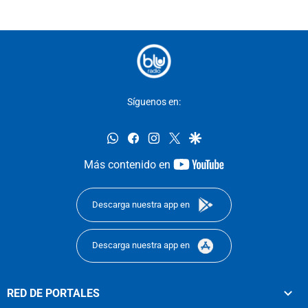
Síguenos en:
whatsapp
facebook
instagram
twitter
google
youtube-
Más contenido en
footer
Descarga nuestra app en
Descarga nuestra app en
RED DE PORTALES