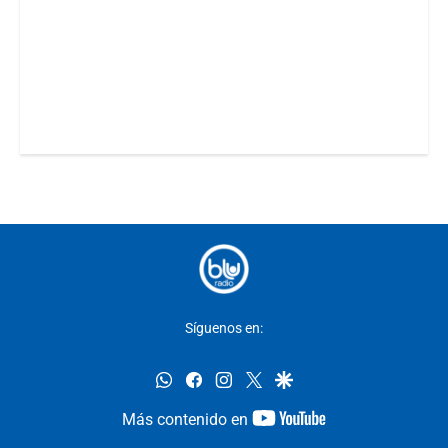
Síguenos en:
whatsapp
facebook
instagram
twitter
google
youtube-
Más contenido en
footer