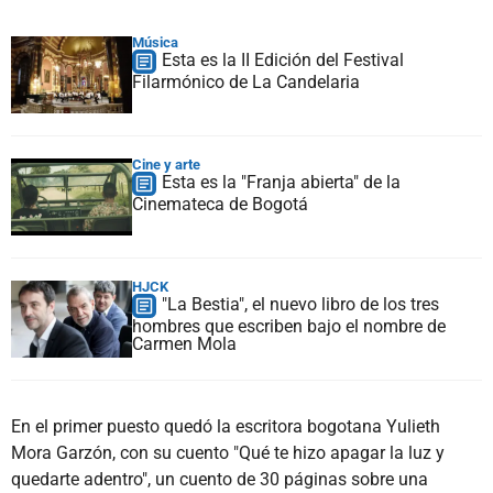
Música
Esta es la II Edición del Festival
Filarmónico de La Candelaria
Cine y arte
Esta es la "Franja abierta" de la
Cinemateca de Bogotá
HJCK
"La Bestia", el nuevo libro de los tres
hombres que escriben bajo el nombre de
Carmen Mola
En el primer puesto quedó la escritora bogotana Yulieth
Mora Garzón, con su cuento "Qué te hizo apagar la luz y
quedarte adentro", un cuento de 30 páginas sobre una