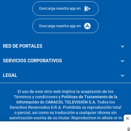
Descarga nuestra app en
Descarga nuestra app en
RED DE PORTALES
SERVICIOS CORPORATIVOS
LEGAL
El uso de este sitio web implica la aceptación de los
Términos y condiciones
y
Políticas de Tratamiento de la
Información
de
CARACOL TELEVISIÓN S.A.
Todos los
Derechos Reservados D.R.A. Prohibida su reproducción total
o parcial, así como su traducción a cualquier idioma sin
autorización escrita de su titular. Reproduction in whole or in
c
part, or translation without written permission is prohibited.
All rights reserved 2025.