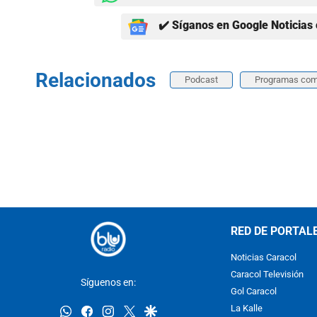
✔️ Síganos en Google Noticias 
Relacionados
Podcast
Programas com
RED DE PORTAL
Noticias Caracol
Caracol Televisión
Síguenos en:
Gol Caracol
whatsapp
facebook
instagram
twitter
google
La Kalle