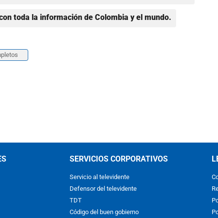
con toda la información de Colombia y el mundo.
pletos
ES
SERVICIOS CORPORATIVOS
L
Servicio al televidente
Co
Defensor del televidente
Re
TDT
Po
Código del buen gobierno
Po