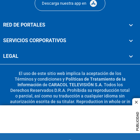
Descarga nuestra app en
RED DE PORTALES
SERVICIOS CORPORATIVOS
LEGAL
El uso de este sitio web implica la aceptación de los
Términos y condiciones
y
Políticas de Tratamiento de la
Información
de
CARACOL TELEVISIÓN S.A.
Todos los
Derechos Reservados D.R.A. Prohibida su reproducción total
o parcial, así como su traducción a cualquier idioma sin
autorización escrita de su titular. Reproduction in whole or in
c
part, or translation without written permission is prohibited.
All rights reserved 2025.
PUBLICIDAD
MIEMBRO DE: