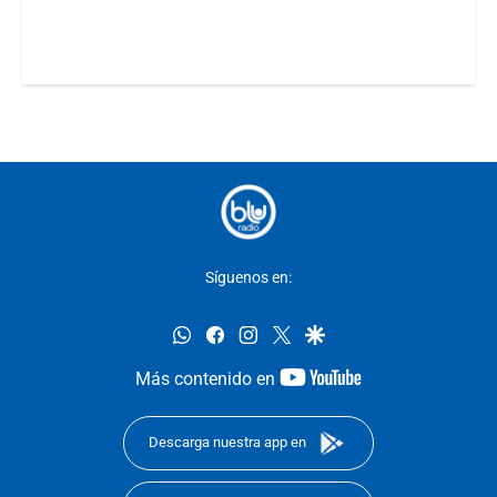
Síguenos en:
whatsapp
facebook
instagram
twitter
google
youtube-
Más contenido en
footer
Descarga nuestra app en