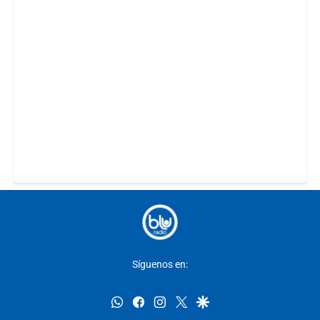
Síguenos en:
whatsapp
facebook
instagram
twitter
google