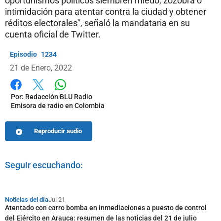
oportunismos políticos siembren miedo, zozobra o
intimidación para atentar contra la ciudad y obtener
réditos electorales", señaló la mandataria en su
cuenta oficial de Twitter.
1234
21 de Enero, 2022
Whatsapp
Facebook
X
Por:
Redacción BLU Radio
Emisora de radio en Colombia
Reproducir audio
Seguir escuchando:
Noticias del día
Jul 21
Atentado con carro bomba en inmediaciones a puesto de control
del Ejército en Arauca: resumen de las noticias del 21 de julio