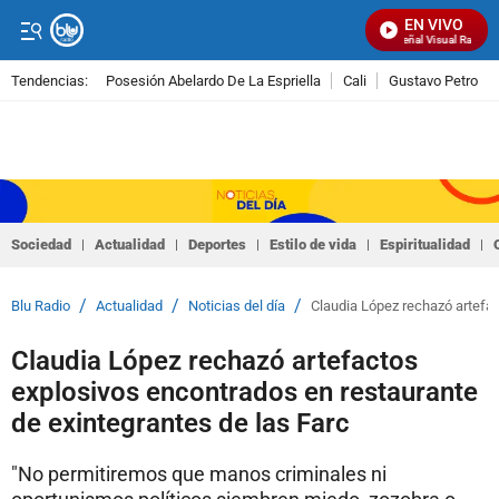
EN VIVO
Señal Visual Radio
Tendencias:
Posesión Abelardo De La Espriella
Cali
Gustavo Petro
PUBLICIDAD
Sociedad
Actualidad
Deportes
Estilo de vida
Espiritualidad
/
/
/
Blu Radio
Actualidad
Noticias del día
Claudia López rechazó artefac
Claudia López rechazó artefactos
explosivos encontrados en restaurante
de exintegrantes de las Farc
"No permitiremos que manos criminales ni